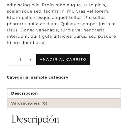
adipiscing elit. Proin nibh augue, suscipit a,
scelerisque sed, lacinia in, mi. Cras vel lorem.
Etiam pellentesque aliquet tellus. Phasellus
pharetra nulla ac diam. Quisque semper justo at
risus. Donec venenatis, turpis vel hendrerit
interdum, dui ligula ultricies purus, sed posuere
libero dui id orci.
The
AÑADIR AL CARRITO
last
one
2
Categoría:
sample category
cantidad
Descripción
Valoraciones (0)
Descripción