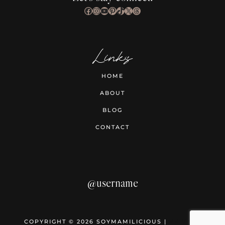
Facebook
Instagram
YouTube
Pinterest
TikTok
X
Threads
Links
HOME
ABOUT
BLOG
CONTACT
@username
COPYRIGHT © 2026 SOYMAMILICIOUS |
PRIVACY