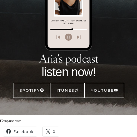
Aria’s podcast
listen now!
SPOTIFY
ITUNES
YOUTUBE
Comparte esto:
Facebook
X