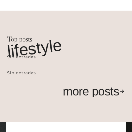
Top posts
lifestyle
Sin entradas
Sin entradas
more posts