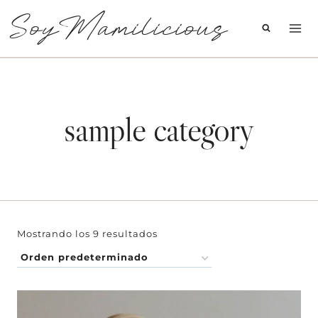
Saltar
SoyMamilicious
al
contenido
sample category
Mostrando los 9 resultados