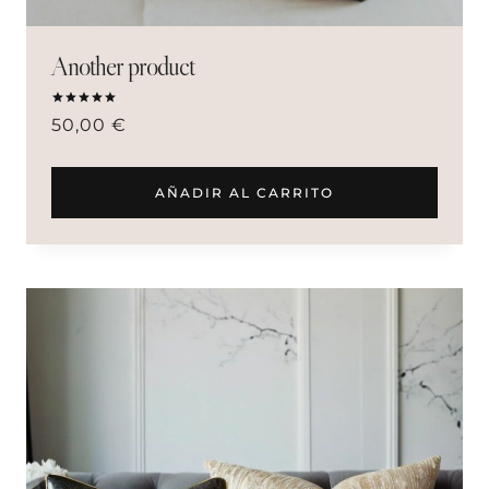
Another product
Valorado
50,00
€
con
5.00
de 5
AÑADIR AL CARRITO