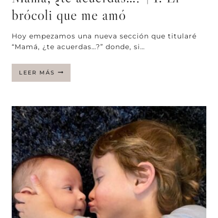
brócoli que me amó
Hoy empezamos una nueva sección que titularé
“Mamá, ¿te acuerdas…?” donde, si…
MAMÁ,
LEER MÁS
¿TE
ACUERDAS…?
|
1.
EL
BRÓCOLI
QUE
ME
AMÓ