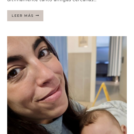
¿CUÁNDO
LEER MÁS
SUPE
QUE
ESTABA
LISTA
PARA
TENER
UN
SEGUNDO
HIJO?