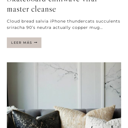
master cleanse
Cloud bread salvia iPhone thundercats succulents
sriracha 90’s neutra actually copper mug…
SKATEBOARD
LEER MÁS
CHILLWAVE
VIRAL
MASTER
CLEANSE