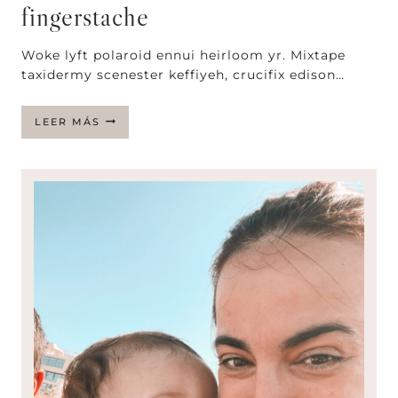
fingerstache
Woke lyft polaroid ennui heirloom yr. Mixtape
taxidermy scenester keffiyeh, crucifix edison…
ASYMMETRICAL
LEER MÁS
READYMADE
BRUNCH
FINGERSTACHE