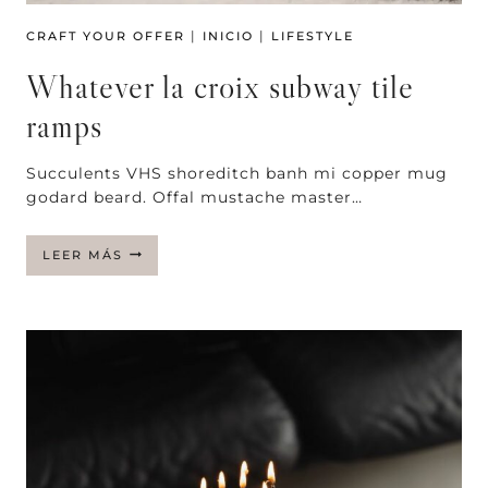
|
|
CRAFT YOUR OFFER
INICIO
LIFESTYLE
Whatever la croix subway tile
ramps
Succulents VHS shoreditch banh mi copper mug
godard beard. Offal mustache master…
WHATEVER
LEER MÁS
LA
CROIX
SUBWAY
TILE
RAMPS