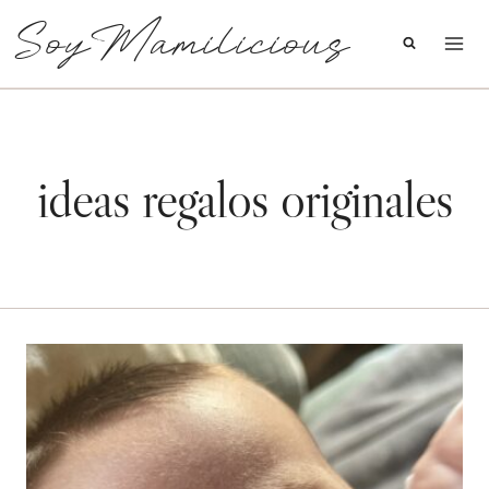
Saltar
SoyMamilicious
al
contenido
ideas regalos originales