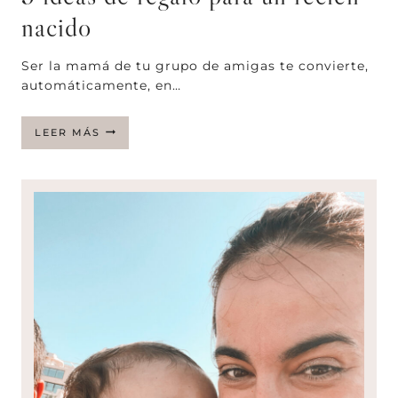
nacido
Ser la mamá de tu grupo de amigas te convierte,
automáticamente, en…
5
LEER MÁS
IDEAS
DE
REGALO
PARA
UN
RECIÉN
NACIDO