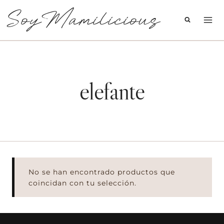
Saltar
SoyMamilicious
al
contenido
elefante
No se han encontrado productos que
coincidan con tu selección.